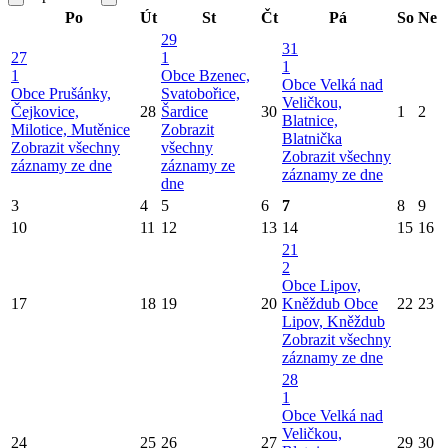
Po
Út
St
Čt
Pá
So
Ne
29
31
27
1
1
1
Obce Bzenec,
Obce Velká nad
Obce Prušánky,
Svatobořice,
Veličkou,
Čejkovice,
28
Šardice
30
1
2
Blatnice,
Milotice, Mutěnice
Zobrazit
Blatnička
Zobrazit všechny
všechny
Zobrazit všechny
záznamy ze dne
záznamy ze
záznamy ze dne
dne
3
4
5
6
7
8
9
10
11
12
13
14
15
16
21
2
Obce Lipov,
17
18
19
20
Kněždub
Obce
22
23
Lipov, Kněždub
Zobrazit všechny
záznamy ze dne
28
1
Obce Velká nad
Veličkou,
24
25
26
27
29
30