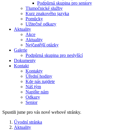
Podpůrná skupina pro seniory
Tlumočnické služby
Kurz znakového jazyka
Pomůcky
Užitečné odkazy
Aktuality
Akce
Aktuality
Nejčastější otázky
Galerie
Podpůrná skupina pro neslyšící
Dokumenty
Kontakt
Kontakty
Úřední hodiny
Kde nás najdete
Náš tým
Napište nám
Odkazy
Senior
Spustili jsme pro vás nové webové stránky.
Úvodní stránka
Aktuality