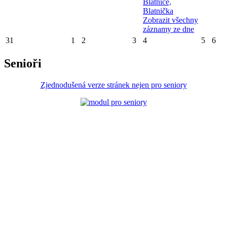
Blatnice,
Blatnička
Zobrazit všechny
záznamy ze dne
31
1
2
3
4
5
6
Senioři
Zjednodušená verze stránek nejen pro seniory