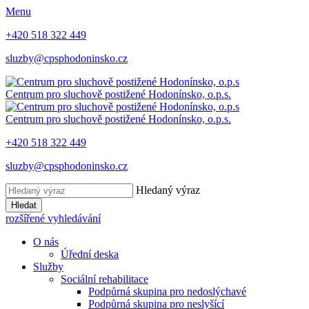
Menu
+420 518 322 449
sluzby@cpsphodoninsko.cz
Centrum pro sluchově postižené
Hodonínsko, o.p.s.
Centrum pro sluchově postižené
Hodonínsko, o.p.s.
+420 518 322 449
sluzby@cpsphodoninsko.cz
Hledaný výraz
Hledat
rozšířené vyhledávání
O nás
Úřední deska
Služby
Sociální rehabilitace
Podpůrná skupina pro nedoslýchavé
Podpůrná skupina pro neslyšící