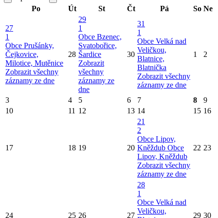
Po
Út
St
Čt
Pá
So
Ne
29
31
27
1
1
1
Obce Bzenec,
Obce Velká nad
Obce Prušánky,
Svatobořice,
Veličkou,
Čejkovice,
28
Šardice
30
1
2
Blatnice,
Milotice, Mutěnice
Zobrazit
Blatnička
Zobrazit všechny
všechny
Zobrazit všechny
záznamy ze dne
záznamy ze
záznamy ze dne
dne
3
4
5
6
7
8
9
10
11
12
13
14
15
16
21
2
Obce Lipov,
17
18
19
20
Kněždub
Obce
22
23
Lipov, Kněždub
Zobrazit všechny
záznamy ze dne
28
1
Obce Velká nad
Veličkou,
24
25
26
27
29
30