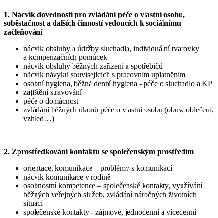
1. Nácvik dovedností pro zvládání péče o vlastní osobu,
soběstačnost a dalších činností vedoucích k sociálnímu
začleňování
nácvik obsluhy a údržby sluchadla, individuální tvarovky
a kompenzačních pomůcek
nácvik obsluhy běžných zařízení a spotřebičů
nácvik návyků souvisejících s pracovním uplatněním
osobní hygiena, běžná denní hygiena - péče o sluchadlo a KP
zajištění stravování
péče o domácnost
zvládání běžných úkonů péče o vlastní osobu (obuv, oblečení,
vzhled…)
2. Zprostředkování kontaktu se společenským prostředím
orientace, komunikace – problémy s komunikací
nácvik komunikace v rodině
osobnostní kompetence – společenské kontakty, využívání
běžných veřejných služeb, zvládání náročných životních
situací
společenské kontakty - zájmové, jednodenní a vícedenní