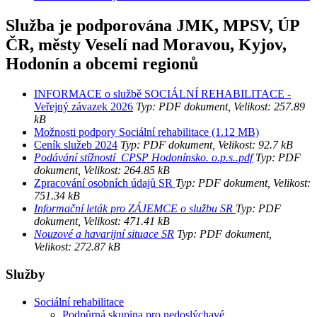
Služba je podporována JMK, MPSV, ÚP
ČR, městy Veselí nad Moravou, Kyjov,
Hodonín a obcemi regionů
INFORMACE o službě SOCIÁLNÍ REHABILITACE -
Veřejný závazek 2026
Typ: PDF dokument, Velikost: 257.89
kB
Možnosti podpory Sociální rehabilitace (1.12 MB)
Ceník služeb 2024
Typ: PDF dokument, Velikost: 92.7 kB
Podávání stížností_CPSP Hodonínsko. o.p.s..pdf
Typ: PDF
dokument, Velikost: 264.85 kB
Zpracování osobních údajů SR
Typ: PDF dokument, Velikost:
751.34 kB
Informační leták pro ZÁJEMCE o službu SR
Typ: PDF
dokument, Velikost: 471.41 kB
Nouzové a havarijní situace SR
Typ: PDF dokument,
Velikost: 272.87 kB
Služby
Sociální rehabilitace
Podpůrná skupina pro nedoslýchavé