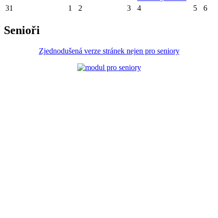
31
1
2
3
4
5
6
Senioři
Zjednodušená verze stránek nejen pro seniory