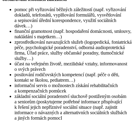
pomoc při vyřizování běžných záležitostí (např. vyřizování
dokladů, telefonátů, vyplňování formulářů, vysvětlování
a sepisování úřední korespondence, využití sociálních
dávek…)
finanční gramotnost (např. hospodaření domácnosti, smlouvy,
nakládání s majetkem…)
zprostředkování navazujících služeb (logopedická, foniatrická
péče, psychologické poradenství, odborná audioprotetická
firma, Úřad práce, služby občanské poradny, tlumočnické
služby…)
účast na veřejném životě, mezilidské vztahy, informovanost
o svých právech
posilování rodičovských kompetencí (např. péče o děti,
kontakt se školou, pediatrem…)
informační servis o možnostech získání rehabilitačních
a kompenzačních pomůcek
základní sociální poradenství sluchově postiženým osobám
a seniorům (poskytujeme potřebné informace přispívající
k řešení jejich nepříznivé sociální situace (např. zajistit
informace o návazných a alternativních sociálních službách
a jiných formách pomocI