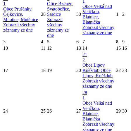
1
1
Obce Bzenec,
Obce Velká nad
Obce Prušánky,
Svatobořice,
Veličkou,
Čejkovice,
28
Šardice
30
1
2
Blatnice,
Milotice, Mutěnice
Zobrazit
Blatnička
Zobrazit všechny
všechny
Zobrazit všechny
záznamy ze dne
záznamy ze
záznamy ze dne
dne
3
4
5
6
7
8
9
10
11
12
13
14
15
16
21
2
Obce Lipov,
17
18
19
20
Kněždub
Obce
22
23
Lipov, Kněždub
Zobrazit všechny
záznamy ze dne
28
1
Obce Velká nad
Veličkou,
24
25
26
27
29
30
Blatnice,
Blatnička
Zobrazit všechny
záznamy ze dne