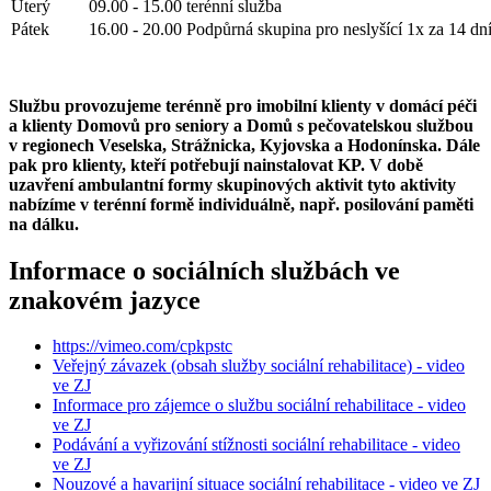
Úterý
09.00 - 15.00 terénní služba
Pátek
16.00 - 20.00 Podpůrná skupina pro neslyšící 1x za 14 dn
Službu provozujeme terénně pro imobilní klienty v domácí péči
a klienty Domovů pro seniory a Domů s pečovatelskou službou
v regionech Veselska, Strážnicka, Kyjovska a Hodonínska. Dále
pak pro klienty, kteří potřebují nainstalovat KP. V době
uzavření ambulantní formy skupinových aktivit tyto aktivity
nabízíme v terénní formě individuálně, např. posilování paměti
na dálku.
Informace o sociálních službách ve
znakovém jazyce
https://vimeo.com/cpkpstc
Veřejný závazek (obsah služby sociální rehabilitace) - video
ve ZJ
Informace pro zájemce o službu sociální rehabilitace - video
ve ZJ
Podávání a vyřizování stížnosti sociální rehabilitace - video
ve ZJ
Nouzové a havarijní situace sociální rehabilitace - video ve ZJ