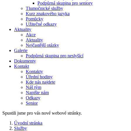
Podpůrná skupina pro seniory
Tlumočnické služby
Kurz znakového jazyka
Pomůcky
Užitečné odkazy
Aktuality
Akce
Aktuality
Nejčastější otázky
Galerie
Podpůrná skupina pro neslyšící
Dokumenty
Kontakt
Kontakty
Úřední hodiny
Kde nás najdete
Náš tým
Napište nám
Odkazy
Senior
Spustili jsme pro vás nové webové stránky.
Úvodní stránka
Služby