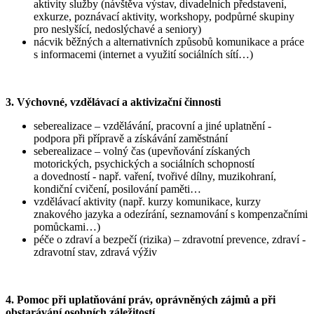
aktivity služby (návštěva výstav, divadelních představení,
exkurze, poznávací aktivity, workshopy, podpůrné skupiny
pro neslyšící, nedoslýchavé a seniory)
nácvik běžných a alternativních způsobů komunikace a práce
s informacemi (internet a využití sociálních sítí…)
3. Výchovné, vzdělávací a aktivizační činnosti
seberealizace – vzdělávání, pracovní a jiné uplatnění -
podpora při přípravě a získávání zaměstnání
seberealizace – volný čas (upevňování získaných
motorických, psychických a sociálních schopností
a dovedností - např. vaření, tvořivé dílny, muzikohraní,
kondiční cvičení, posilování paměti…
vzdělávací aktivity (např. kurzy komunikace, kurzy
znakového jazyka a odezírání, seznamování s kompenzačními
pomůckami…)
péče o zdraví a bezpečí (rizika) – zdravotní prevence, zdraví -
zdravotní stav, zdravá výživ
4. Pomoc při uplatňování práv, oprávněných zájmů a při
obstarávání osobních záležitostí