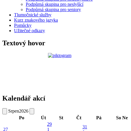
Podpůrná skupina pro neslyšící
Podpůrná skupina pro seniory
Tlumočnické služby
Kurz znakového jazyka
Pomůcky
Užitečné odkazy
Textový hovor
Kalendář akcí
Srpen
2026
Po
Út
St
Čt
Pá
So
Ne
29
31
27
1