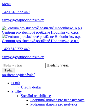
Menu
+420 518 322 449
sluzby@cpsphodoninsko.cz
Centrum pro sluchově postižené
Hodonínsko, o.p.s.
Centrum pro sluchově postižené
Hodonínsko, o.p.s.
+420 518 322 449
sluzby@cpsphodoninsko.cz
Hledaný výraz
Hledat
rozšířené vyhledávání
O nás
Úřední deska
Služby
Sociální rehabilitace
Podpůrná skupina pro nedoslýchavé
Podpůrná skupina pro neslyšící