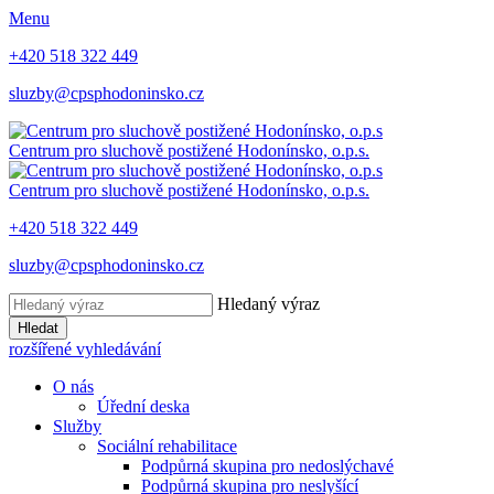
Menu
+420 518 322 449
sluzby@cpsphodoninsko.cz
Centrum pro sluchově postižené
Hodonínsko, o.p.s.
Centrum pro sluchově postižené
Hodonínsko, o.p.s.
+420 518 322 449
sluzby@cpsphodoninsko.cz
Hledaný výraz
Hledat
rozšířené vyhledávání
O nás
Úřední deska
Služby
Sociální rehabilitace
Podpůrná skupina pro nedoslýchavé
Podpůrná skupina pro neslyšící