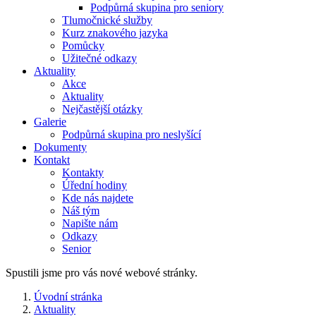
Podpůrná skupina pro seniory
Tlumočnické služby
Kurz znakového jazyka
Pomůcky
Užitečné odkazy
Aktuality
Akce
Aktuality
Nejčastější otázky
Galerie
Podpůrná skupina pro neslyšící
Dokumenty
Kontakt
Kontakty
Úřední hodiny
Kde nás najdete
Náš tým
Napište nám
Odkazy
Senior
Spustili jsme pro vás nové webové stránky.
Úvodní stránka
Aktuality