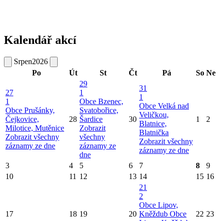
Kalendář akcí
Srpen
2026
Po
Út
St
Čt
Pá
So
Ne
29
31
27
1
1
1
Obce Bzenec,
Obce Velká nad
Obce Prušánky,
Svatobořice,
Veličkou,
Čejkovice,
28
Šardice
30
1
2
Blatnice,
Milotice, Mutěnice
Zobrazit
Blatnička
Zobrazit všechny
všechny
Zobrazit všechny
záznamy ze dne
záznamy ze
záznamy ze dne
dne
3
4
5
6
7
8
9
10
11
12
13
14
15
16
21
2
Obce Lipov,
17
18
19
20
Kněždub
Obce
22
23