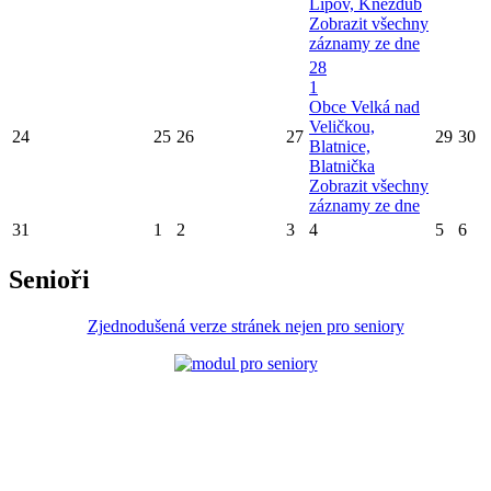
Lipov, Kněždub
Zobrazit všechny
záznamy ze dne
28
1
Obce Velká nad
Veličkou,
24
25
26
27
29
30
Blatnice,
Blatnička
Zobrazit všechny
záznamy ze dne
31
1
2
3
4
5
6
Senioři
Zjednodušená verze stránek nejen pro seniory