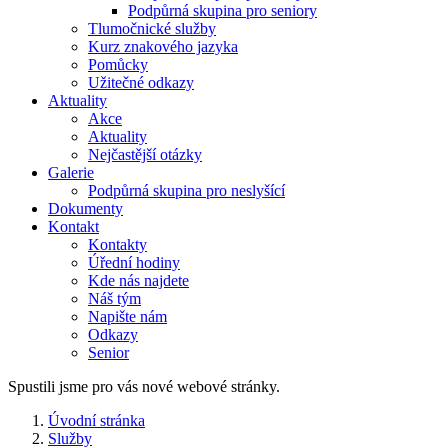
Podpůrná skupina pro seniory
Tlumočnické služby
Kurz znakového jazyka
Pomůcky
Užitečné odkazy
Aktuality
Akce
Aktuality
Nejčastější otázky
Galerie
Podpůrná skupina pro neslyšící
Dokumenty
Kontakt
Kontakty
Úřední hodiny
Kde nás najdete
Náš tým
Napište nám
Odkazy
Senior
Spustili jsme pro vás nové webové stránky.
Úvodní stránka
Služby