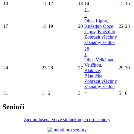
10
11
12
13
14
15
16
21
2
Obce Lipov,
17
18
19
20
Kněždub
Obce
22
23
Lipov, Kněždub
Zobrazit všechny
záznamy ze dne
28
1
Obce Velká nad
Veličkou,
24
25
26
27
29
30
Blatnice,
Blatnička
Zobrazit všechny
záznamy ze dne
31
1
2
3
4
5
6
Senioři
Zjednodušená verze stránek nejen pro seniory