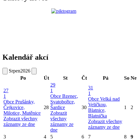
Kalendář akcí
Srpen
2026
Po
Út
St
Čt
Pá
So
Ne
29
31
27
1
1
1
Obce Bzenec,
Obce Velká nad
Obce Prušánky,
Svatobořice,
Veličkou,
Čejkovice,
28
Šardice
30
1
2
Blatnice,
Milotice, Mutěnice
Zobrazit
Blatnička
Zobrazit všechny
všechny
Zobrazit všechny
záznamy ze dne
záznamy ze
záznamy ze dne
dne
3
4
5
6
7
8
9