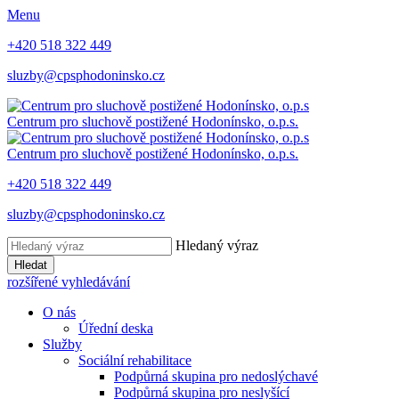
Menu
+420 518 322 449
sluzby@cpsphodoninsko.cz
Centrum pro sluchově postižené
Hodonínsko, o.p.s.
Centrum pro sluchově postižené
Hodonínsko, o.p.s.
+420 518 322 449
sluzby@cpsphodoninsko.cz
Hledaný výraz
Hledat
rozšířené vyhledávání
O nás
Úřední deska
Služby
Sociální rehabilitace
Podpůrná skupina pro nedoslýchavé
Podpůrná skupina pro neslyšící